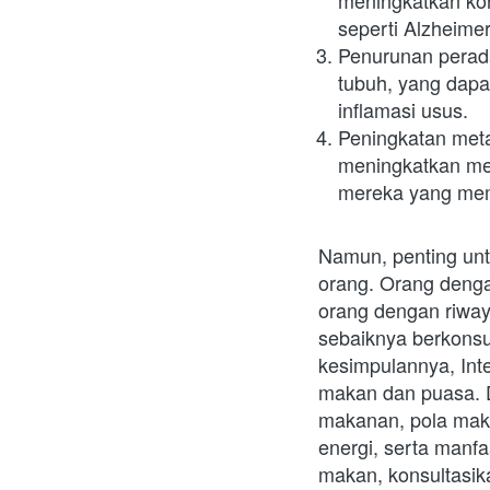
meningkatkan kon
seperti Alzheime
Penurunan peradan
tubuh, yang dapat
inflamasi usus.
Peningkatan metab
meningkatkan met
mereka yang memil
Namun, penting untu
orang. Orang dengan
orang dengan riway
sebaiknya berkonsu
kesimpulannya, Inte
makan dan puasa. 
makanan, pola maka
energi, serta manfa
makan, konsultasik