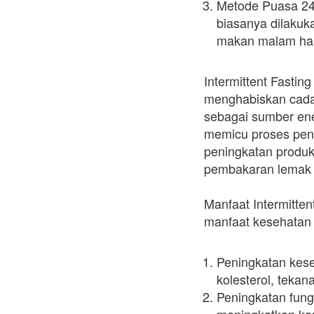
Metode Puasa 24 
biasanya dilakuk
makan malam har
Intermittent Fasti
menghabiskan cadan
sebagai sumber ene
memicu proses penur
peningkatan produ
pembakaran lemak 
Manfaat Intermitten
manfaat kesehatan 
Peningkatan kese
kolesterol, tekan
Peningkatan fung