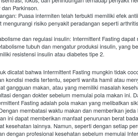
sentrasi, fokus, dan perlindungan terhadap penyakit neu
r dan Parkinson.
gan: Puasa intermiten telah terbukti memiliki efek anti
 mengurangi risiko penyakit peradangan seperti arthritis
olisme dan regulasi insulin: Intermittent Fasting dapat
abolisme tubuh dan mengatur produksi insulin, yang be
iki resistensi insulin atau diabetes tipe 2.
k dicatat bahwa Intermittent Fasting mungkin tidak coc
 kondisi medis tertentu, seperti wanita hamil atau meny
at gangguan makan, atau yang memiliki masalah kesehat
ltasi dengan dokter sebelum memulai pola makan ini. D
rmittent Fasting adalah pola makan yang melibatkan sikl
Dengan membatasi waktu makan dan memberikan jeda le
n ini dapat memberikan manfaat penurunan berat badan
at kesehatan lainnya. Namun, seperti dengan setiap per
an dengan profesional kesehatan sebelum memulai Interm