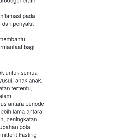
rodegeneratif 
inflamasi pada 
 dan penyakit 
 membantu 
rmanfaat bagi 
ok untuk semua 
usui, anak-anak, 
an tertentu, 
alam 
us antara periode 
bih lama antara 
, peningkatan 
ubahan pola 
ittent Fasting 