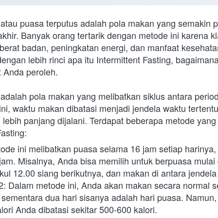
g atau puasa terputus adalah pola makan yang semakin p
khir. Banyak orang tertarik dengan metode ini karena kl
rat badan, peningkatan energi, dan manfaat kesehatan la
ngan lebih rinci apa itu Intermittent Fasting, bagaimana
 Anda peroleh.
g adalah pola makan yang melibatkan siklus antara perio
ni, waktu makan dibatasi menjadi jendela waktu tertentu
 lebih panjang dijalani. Terdapat beberapa metode yan
Fasting:
de ini melibatkan puasa selama 16 jam setiap harinya, di
am. Misalnya, Anda bisa memilih untuk berpuasa mulai d
ul 12.00 siang berikutnya, dan makan di antara jendela 
: Dalam metode ini, Anda akan makan secara normal sel
sementara dua hari sisanya adalah hari puasa. Namun, p
ori Anda dibatasi sekitar 500-600 kalori.