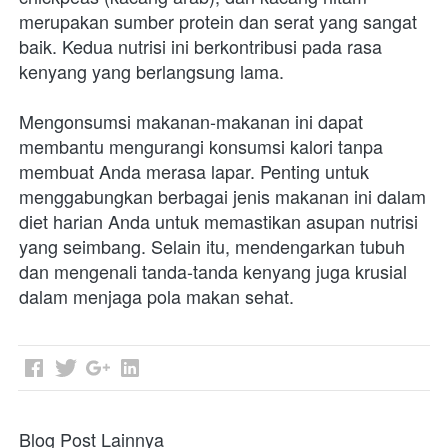
merupakan sumber protein dan serat yang sangat 
baik. Kedua nutrisi ini berkontribusi pada rasa 
kenyang yang berlangsung lama.
Mengonsumsi makanan-makanan ini dapat 
membantu mengurangi konsumsi kalori tanpa 
membuat Anda merasa lapar. Penting untuk 
menggabungkan berbagai jenis makanan ini dalam 
diet harian Anda untuk memastikan asupan nutrisi 
yang seimbang. Selain itu, mendengarkan tubuh 
dan mengenali tanda-tanda kenyang juga krusial 
dalam menjaga pola makan sehat.
Blog Post Lainnya