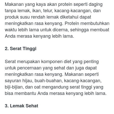
Makanan yang kaya akan protein seperti daging 
tanpa lemak, ikan, telur, kacang-kacangan, dan 
produk susu rendah lemak diketahui dapat 
meningkatkan rasa kenyang. Protein membutuhkan 
waktu lebih lama untuk dicerna, sehingga membuat 
Anda merasa kenyang lebih lama.
2. Serat Tinggi
Serat merupakan komponen diet yang penting 
untuk pencernaan yang sehat dan juga dapat 
meningkatkan rasa kenyang. Makanan seperti 
sayuran hijau, buah-buahan, kacang-kacangan, 
biji-bijian, dan oat mengandung serat tinggi yang 
bisa membantu Anda merasa kenyang lebih lama.
3. Lemak Sehat