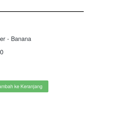
r - Banana
00
ambah ke Keranjang