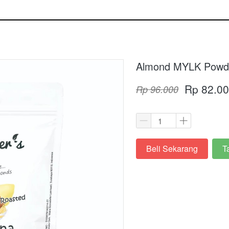
Almond MYLK Powde
Rp 82.0
Rp 96.000
Beli Sekarang
T
`
`