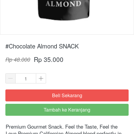
#Chocolate Almond SNACK
Rp 35.000
Rp 48.000
Beli Sekarang
`
Tambah ke Keranjang
`
Premium Gourmet Snack. Feel the Taste, Feel the 
Love Premium Californian Almond blend perfectly in 