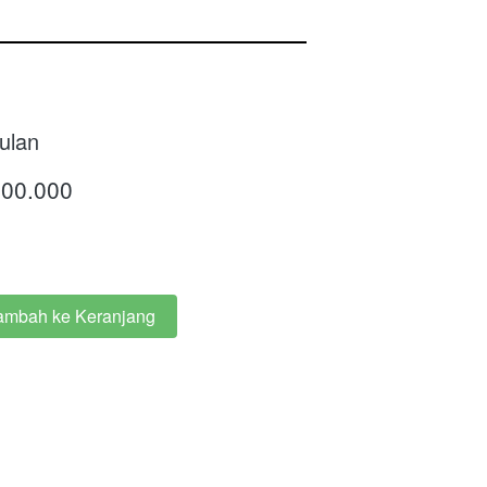
ulan
800.000
ambah ke Keranjang