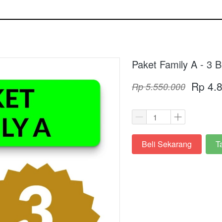
Paket Family A - 3 B
Rp 4.
Rp 5.550.000
Beli Sekarang
T
`
`