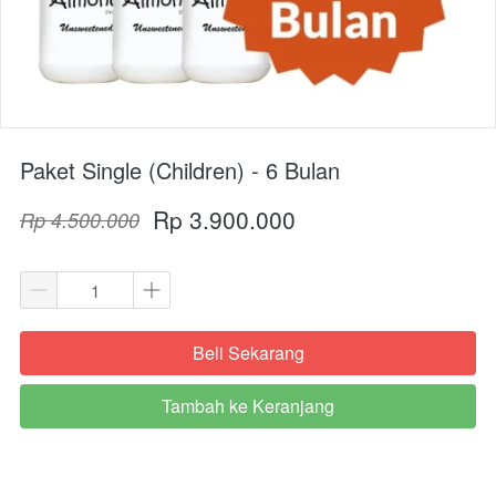
Paket Single (Children) - 6 Bulan
Rp 3.900.000
Rp 4.500.000
Beli Sekarang
`
Tambah ke Keranjang
`