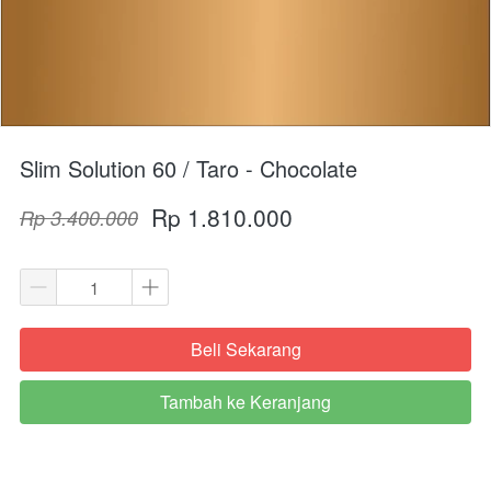
Slim Solution 60 / Taro - Chocolate
Rp 1.810.000
Rp 3.400.000
Beli Sekarang
`
Tambah ke Keranjang
`