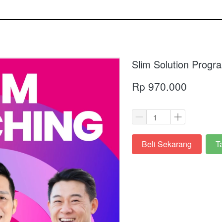
Slim Solution Progr
Rp 970.000
Beli Sekarang
T
`
`