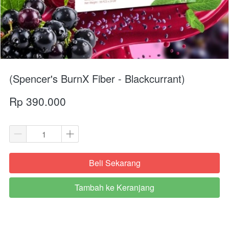
(Spencer's BurnX Fiber - Blackcurrant)
Rp 390.000
Beli Sekarang
`
Tambah ke Keranjang
`