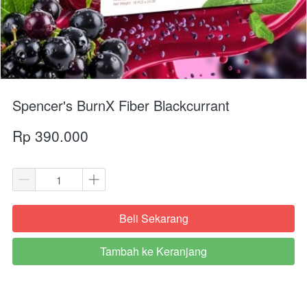
Spencer's BurnX Fiber Blackcurrant
Rp 390.000
Beli Sekarang
`
Tambah ke Keranjang
`