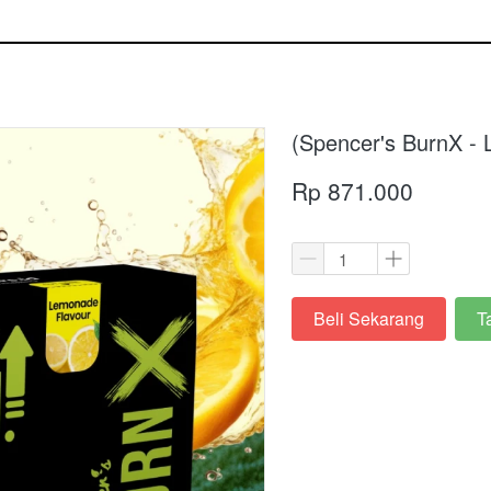
(Spencer's BurnX -
Rp 871.000
Beli Sekarang
T
`
`