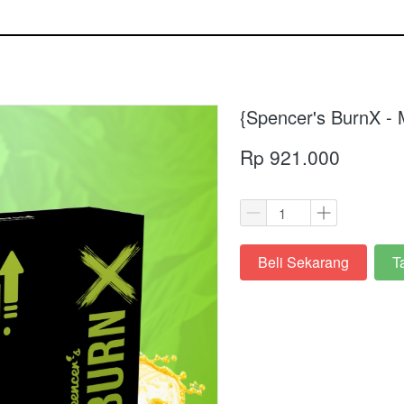
{Spencer's BurnX -
Rp 921.000
Beli Sekarang
T
`
`