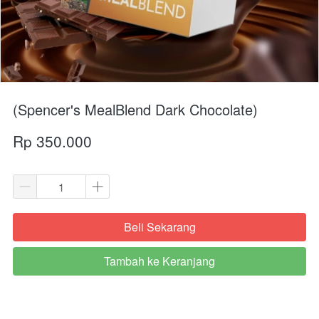
(Spencer's MealBlend Dark Chocolate)
Rp 350.000
Beli Sekarang
`
Tambah ke Keranjang
`