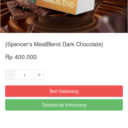
{Spencer's MealBlend Dark Chocolate}
Rp 400.000
Beli Sekarang
`
Tambah ke Keranjang
`