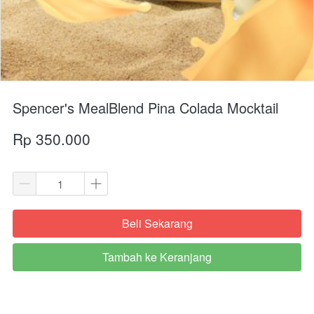
Spencer's MealBlend Pina Colada Mocktail
Rp 350.000
Beli Sekarang
`
Tambah ke Keranjang
`