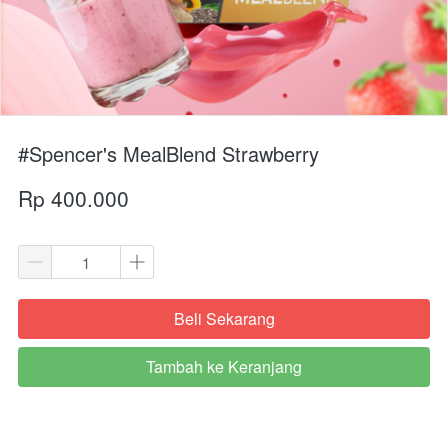
#Spencer's MealBlend Strawberry
Rp 400.000
Beli Sekarang
`
Tambah ke Keranjang
`