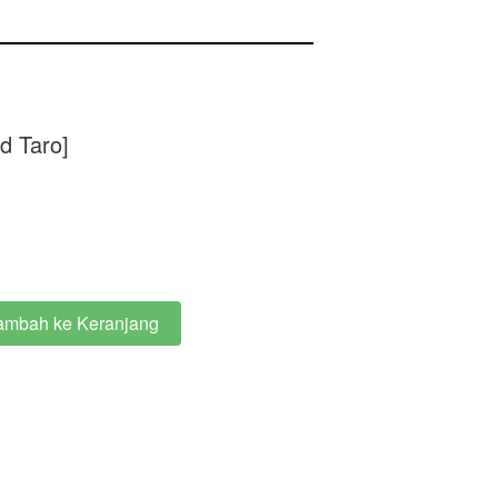
d Taro]
ambah ke Keranjang