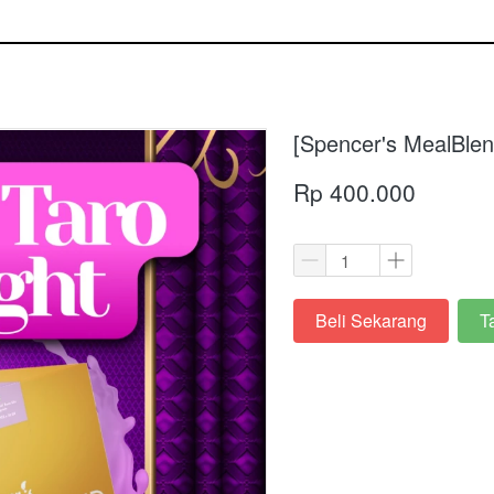
[Spencer's MealBlen
Rp 400.000
Beli Sekarang
T
`
`