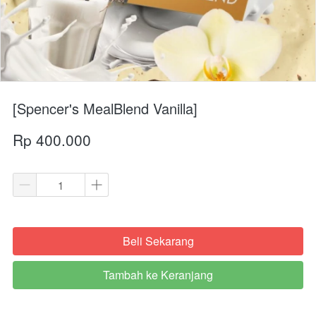
[Spencer's MealBlend Vanilla]
Rp 400.000
Beli Sekarang
`
Tambah ke Keranjang
`