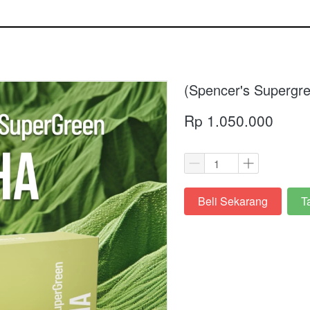
(Spencer's Supergr
Rp 1.050.000
Beli Sekarang
T
`
`