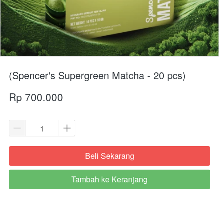
(Spencer's Supergreen Matcha - 20 pcs)
Rp 700.000
Beli Sekarang
`
Tambah ke Keranjang
`