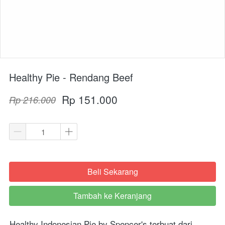
Healthy Pie - Rendang Beef
Rp 151.000
Rp 216.000
Beli Sekarang
`
Tambah ke Keranjang
`
Healthy Indonesian Pie by Spencer's terbuat dari 