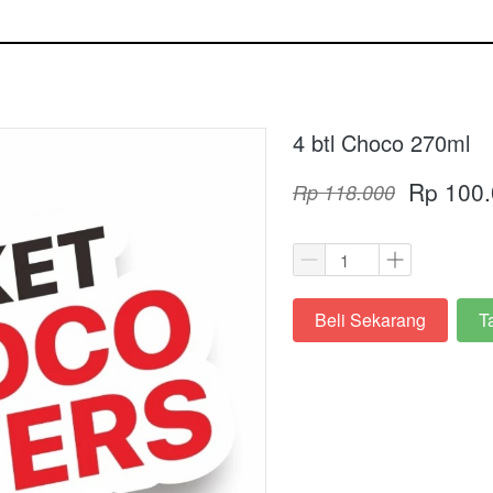
4 btl Choco 270ml
Rp 100
Rp 118.000
Beli Sekarang
T
`
`