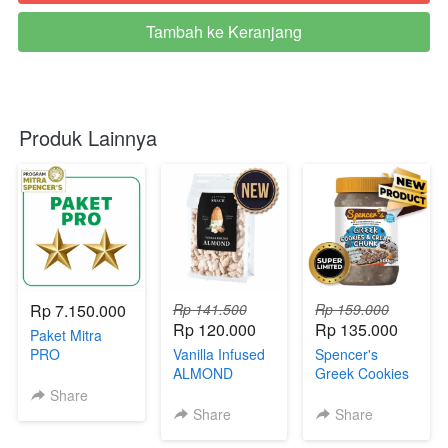
Tambah ke Keranjang
`
Produk Lainnya
Rp 7.150.000
Rp 141.500
Rp 159.000
Rp 120.000
Rp 135.000
Paket Mitra
PRO
Vanilla Infused
Spencer's
ALMOND
Greek Cookies
& Cream Chunk
Share
Share
Share