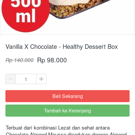
Vanilla X Chocolate - Healthy Dessert Box
Rp 98.000
Rp 140.000
Beli Sekarang
`
Tambah ke Keranjang
`
Terbuat dari kombinasi Lezat dan sehat antara 
Chocolate Almond Mousse dipadukan dengan Almond, 