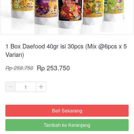
1 Box Daefood 40gr isi 30pcs (Mix @6pcs x 5
Varian)
Rp 253.750
Rp 258.750
Beli Sekarang
`
Tambah ke Keranjang
`