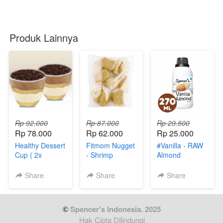
Produk Lainnya
Rp 92.000
Rp 87.000
Rp 29.500
Rp 78.000
Rp 62.000
Rp 25.000
Healthy Dessert
Fitmom Nugget
#Vanilla - RAW
Cup ( 2x
- Shrimp
Almond
Tiramisu )
Share
Share
Share
 Spencer's Indonesia. 2025
Hak Cipta Dilindungi