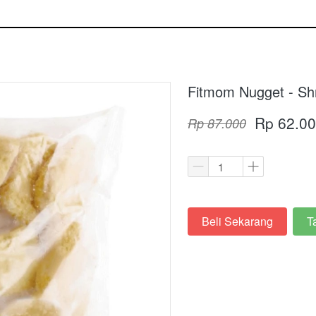
Fitmom Nugget - Sh
Rp 62.0
Rp 87.000
Beli Sekarang
T
`
`