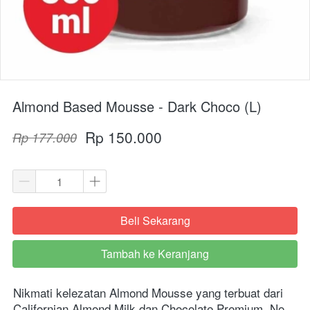
Almond Based Mousse - Dark Choco (L)
Rp 150.000
Rp 177.000
Beli Sekarang
`
Tambah ke Keranjang
`
Nikmati kelezatan Almond Mousse yang terbuat dari 
Californian Almond Milk dan Chocolate Premium. No 