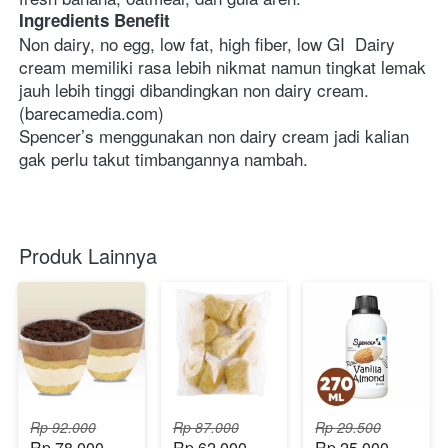
Ingredients Benefit
Non dairy, no egg, low fat, high fiber, low GI  Dairy 
cream memiliki rasa lebih nikmat namun tingkat lemak 
jauh lebih tinggi dibandingkan non dairy cream. 
(barecamedia.com)
Spencer’s menggunakan non dairy cream jadi kalian 
gak perlu takut timbangannya nambah.  
Produk Lainnya
Rp 92.000
Rp 87.000
Rp 29.500
Rp 78.000
Rp 62.000
Rp 25.000