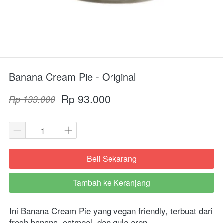
Banana Cream Pie - Original
Rp 93.000
Rp 133.000
Beli Sekarang
`
Tambah ke Keranjang
`
Ini Banana Cream Pie yang vegan friendly, terbuat dari 
fresh banana, oatmeal, dan gula aren.