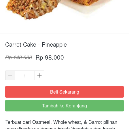
Carrot Cake - Pineapple
Rp 98.000
Rp 140.000
Beli Sekarang
`
Tambah ke Keranjang
`
Terbuat dari Oatmeal, Whole wheat, & Carrot pilihan 
yang dipadukan dengan Fresh Vegetable dan Fresh 