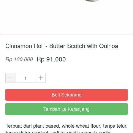
Cinnamon Roll - Butter Scotch with Quinoa
Rp 91.000
Rp 130.000
Beli Sekarang
`
Tambah ke Keranjang
`
Terbuat dari plant based, whole wheat flour, tanpa telur, 
tanpa dairy product, jadi ini pasti vegan friendly! 