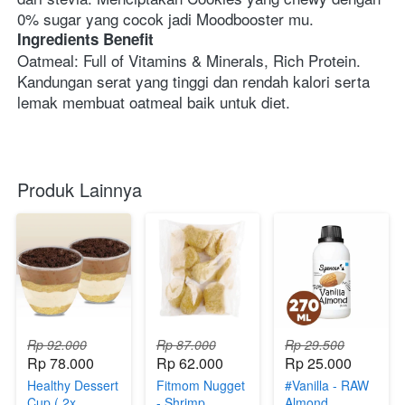
0% sugar yang cocok jadi Moodbooster mu.
Ingredients Benefit
Oatmeal: Full of Vitamins & Minerals, Rich Protein. 
Kandungan serat yang tinggi dan rendah kalori serta 
lemak membuat oatmeal baik untuk diet.
Produk Lainnya
Rp 92.000
Rp 87.000
Rp 29.500
Rp 78.000
Rp 62.000
Rp 25.000
Healthy Dessert
Fitmom Nugget
#Vanilla - RAW
Cup ( 2x
- Shrimp
Almond