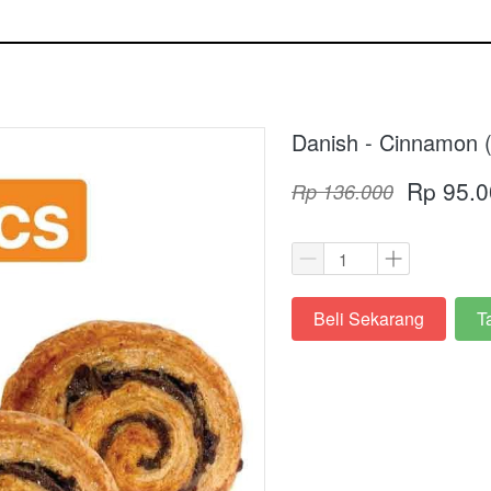
Danish - Cinnamon 
Rp 95.0
Rp 136.000
Beli Sekarang
T
`
`