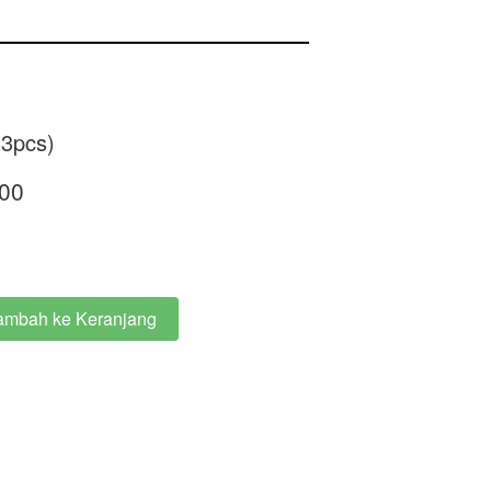
(3pcs)
00
ambah ke Keranjang