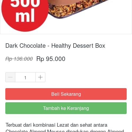
Dark Chocolate - Healthy Dessert Box
Rp 95.000
Rp 136.000
Beli Sekarang
`
Tambah ke Keranjang
`
Terbuat dari kombinasi Lezat dan sehat antara 
Chocolate Almond Mousse dipadukan dengan Almond, 