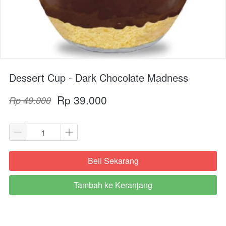
Dessert Cup - Dark Chocolate Madness
Rp 39.000
Rp 49.000
Beli Sekarang
`
Tambah ke Keranjang
`