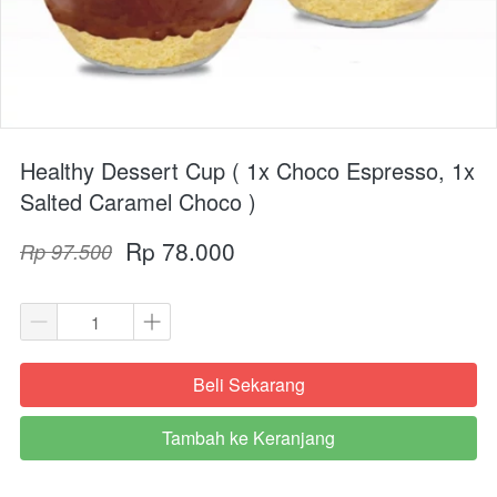
Healthy Dessert Cup ( 1x Choco Espresso, 1x
Salted Caramel Choco )
Rp 78.000
Rp 97.500
Beli Sekarang
`
Tambah ke Keranjang
`