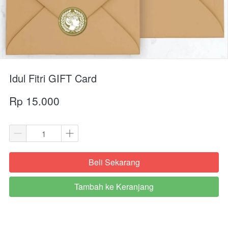
Idul Fitri GIFT Card
Rp 15.000
Beli Sekarang
`
Tambah ke Keranjang
`