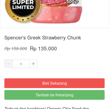
Spencer's Greek Strawberry Chunk
Rp 135.000
Rp 159.000
Beli Sekarang
`
Tambah ke Keranjang
`
Terbuat dari kombinasi Organic Chia Seed dan 