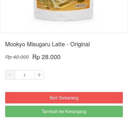
Mookyo Misugaru Latte - Original
Rp 28.000
Rp 40.000
Beli Sekarang
`
Tambah ke Keranjang
`