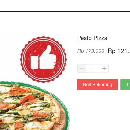
Pesto Pizza
Rp 121
Rp 173.000
Beli Sekarang
T
`
`