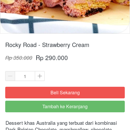
Rocky Road - Strawberry Cream
Rp 290.000
Rp 350.000
Beli Sekarang
`
Tambah ke Keranjang
`
Dessert khas Australia yang terbuat dari kombinasi 
Dark Belgian Chocolate, marshmallow, chocolate 