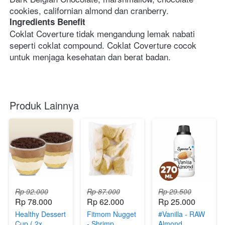
cookies, californian almond dan cranberry.
Ingredients Benefit
Coklat Coverture tidak mengandung lemak nabati 
seperti coklat compound. Coklat Coverture cocok 
untuk menjaga kesehatan dan berat badan.
Produk Lainnya
Rp 92.000
Rp 87.000
Rp 29.500
Rp 78.000
Rp 62.000
Rp 25.000
Healthy Dessert
Fitmom Nugget
#Vanilla - RAW
Cup ( 2x
- Shrimp
Almond