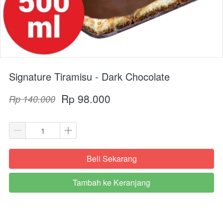
Signature Tiramisu - Dark Chocolate
Rp 98.000
Rp 140.000
Beli Sekarang
`
Tambah ke Keranjang
`