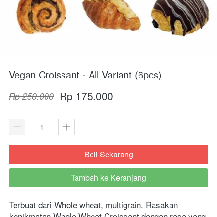
Vegan Croissant - All Variant (6pcs)
Rp 175.000
Rp 250.000
Beli Sekarang
`
Tambah ke Keranjang
`
Terbuat dari Whole wheat, multigrain. Rasakan 
kenikmatan Whole Wheat Croissant dengan rasa yang 