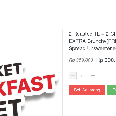
2 Roasted 1L + 2 C
EXTRA Crunchy(FREE
Spread Unsweetene
Rp 300
Rp 359.000
Beli Sekarang
T
`
`