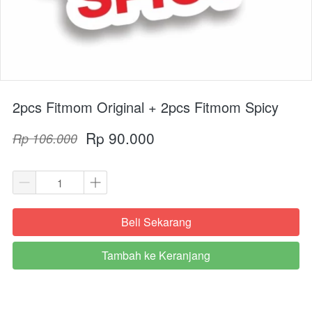
2pcs Fitmom Original + 2pcs Fitmom Spicy
Rp 90.000
Rp 106.000
Beli Sekarang
`
Tambah ke Keranjang
`