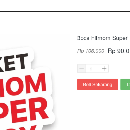
3pcs Fitmom Super 
Rp 90.0
Rp 106.000
Beli Sekarang
T
`
`