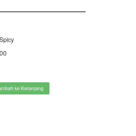
Spicy
00
ambah ke Keranjang