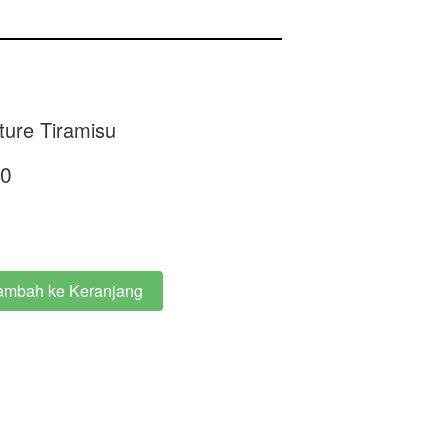
ture Tiramisu
00
ambah ke Keranjang