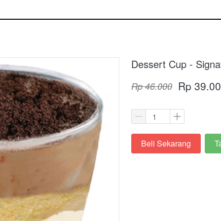
Dessert Cup - Signa
Rp 39.0
Rp 46.000
Beli Sekarang
T
`
`