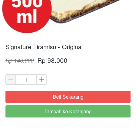
Signature Tiramisu - Original
Rp 98.000
Rp 140.000
Beli Sekarang
`
Tambah ke Keranjang
`