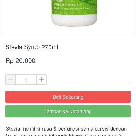
Stevia Syrup 270ml
Rp 20.000
Beli Sekarang
`
Tambah ke Keranjang
`
Stevia memiliki rasa & berfungsi sama persis dengan 
Gula, tanpa membuat Anda khawatir akan gemuk & 